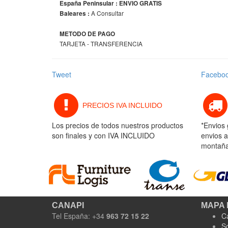
España Peninsular : ENVIO GRATIS
A Consultar
Baleares :
METODO DE PAGO
TARJETA - TRANSFERENCIA
Tweet
Facebo
PRECIOS IVA INCLUIDO
Los precios de todos nuestros productos
*Envios 
son finales y con IVA INCLUIDO
envios a
montaña 
CANAPI
MAPA 
Tel España: +34
963 72 15 22
C
S