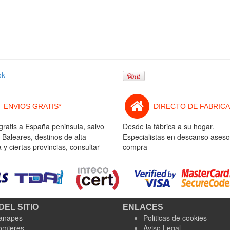
ok
ENVIOS GRATIS*
DIRECTO DE FABRICA
gratis a España peninsula, salvo
Desde la fábrica a su hogar.
 Baleares, destinos de alta
Especialistas en descanso aseso
y ciertas provincias, consultar
compra
DEL SITIO
ENLACES
anapes
Politicas de cookies
omieres
Aviso Legal