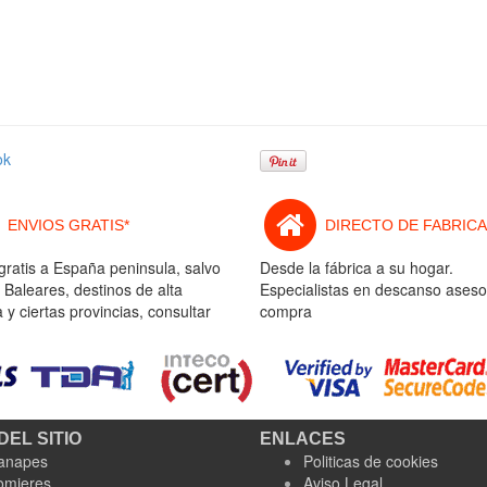
ok
ENVIOS GRATIS*
DIRECTO DE FABRICA
gratis a España peninsula, salvo
Desde la fábrica a su hogar.
 Baleares, destinos de alta
Especialistas en descanso aseso
y ciertas provincias, consultar
compra
DEL SITIO
ENLACES
anapes
Politicas de cookies
omieres
Aviso Legal