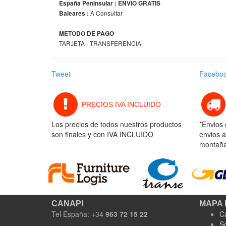
España Peninsular : ENVIO GRATIS
A Consultar
Baleares :
METODO DE PAGO
TARJETA - TRANSFERENCIA
Tweet
Facebo
PRECIOS IVA INCLUIDO
Los precios de todos nuestros productos
*Envios 
son finales y con IVA INCLUIDO
envios a
montaña 
CANAPI
MAPA 
Tel España: +34
963 72 15 22
C
S