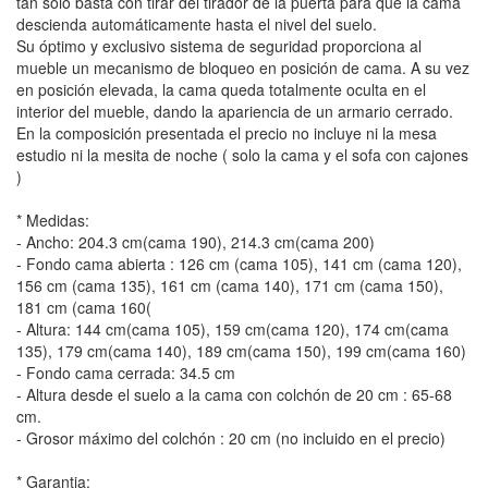
tán solo basta con tirar del tirador de la puerta para que la cama
descienda automáticamente hasta el nivel del suelo.
Su óptimo y exclusivo sistema de seguridad proporciona al
mueble un mecanismo de bloqueo en posición de cama. A su vez
en posición elevada, la cama queda totalmente oculta en el
interior del mueble, dando la apariencia de un armario cerrado.
En la composición presentada el precio no incluye ni la mesa
estudio ni la mesita de noche ( solo la cama y el sofa con cajones
)
* Medidas:
- Ancho: 204.3 cm(cama 190), 214.3 cm(cama 200)
- Fondo cama abierta : 126 cm (cama 105), 141 cm (cama 120),
156 cm (cama 135), 161 cm (cama 140), 171 cm (cama 150),
181 cm (cama 160(
- Altura: 144 cm(cama 105), 159 cm(cama 120), 174 cm(cama
135), 179 cm(cama 140), 189 cm(cama 150), 199 cm(cama 160)
- Fondo cama cerrada: 34.5 cm
- Altura desde el suelo a la cama con colchón de 20 cm : 65-68
cm.
- Grosor máximo del colchón : 20 cm (no incluido en el precio)
* Garantia: