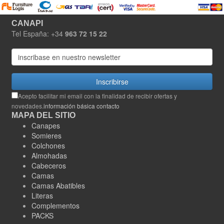
CANAPI
Tel España: +34
963 72 15 22
Inscribirse
Acepto facilitar mi email con la finalidad de recibir ofertas y
novedades.
información básica contacto
MAPA DEL SITIO
Canapes
Somieres
Colchones
Almohadas
Cabeceros
Camas
Camas Abatibles
Literas
Complementos
PACKS