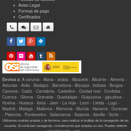
Aviso Legal
Formas de pago
Certificados
Envios a
: A corunia - Alava - araba - Albacete - Alicante - Almeria -
Asturias - Avila - Badajoz - Barcelona - Bizcaya - bizkaia - Burgos -
Caceres - Cadiz - Cantabria - Castellon - Ciudad real - Cordoba -
Cuenca - Girona - Granada - Guadalajar - Guipuzcoa - gipuzkoa -
Huelva - Huesca - Ibiza - Jaen - La rioja - Leon - Lleida - Lugo -
Madrid - Malaga - Mallorca - Menorca - Murcia - Navarra - Ourense
- Palencia - Pontevedra - Salamanca - Segovia - Sevilla - Soria -
Tarragona - Teruel - Toledo - Valencia - Valladolid - Zamora -
Utilizamos cookies propias y de terceros, para realizar el análisis de la navegación de los
usuarios. Si continúas navegando, consideramos que aceptas su uso. Puedes obtener
Zaragoza -
más información
< aqui >
.