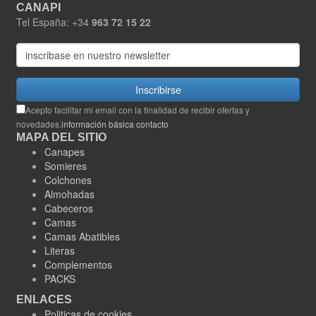
CANAPI
Tel España: +34
963 72 15 22
Inscribirse
Acepto facilitar mi email con la finalidad de recibir ofertas y
novedades.
información básica contacto
MAPA DEL SITIO
Canapes
Somieres
Colchones
Almohadas
Cabeceros
Camas
Camas Abatibles
Literas
Complementos
PACKS
ENLACES
Politicas de cookies