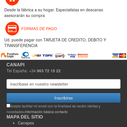
Desde la fábrica a su hogar. Especialistas en descanso
asesorarán su compra
FORMAS DE PAGO
Ud. puede pagar con TARJETA DE CREDITO, DEBITO Y
TRANSFERENCIA
CANAPI
Tel España: +34
963 72 15 22
Inscribirse
Acepto facilitar mi email con la finalidad de recibir ofertas y
novedades.
información básica contacto
MAPA DEL SITIO
Canapes