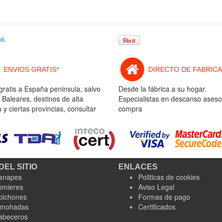
ok
ENVIOS GRATIS*
DIRECTO DE FABRICA
gratis a España peninsula, salvo
Desde la fábrica a su hogar.
 Baleares, destinos de alta
Especialistas en descanso aseso
y ciertas provincias, consultar
compra
DEL SITIO
ENLACES
anapes
Politicas de cookies
omieres
Aviso Legal
olchones
Formas de pago
lmohadas
Certificados
abeceros