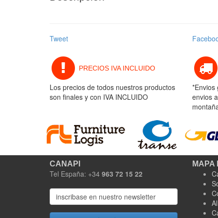
Tweet
Facebo
PRECIOS IVA INCLUIDO
Los precios de todos nuestros productos
*Envios 
son finales y con IVA INCLUIDO
envios a
montaña 
CANAPI
MAPA 
Tel España: +34
963 72 15 22
C
S
C
A
C