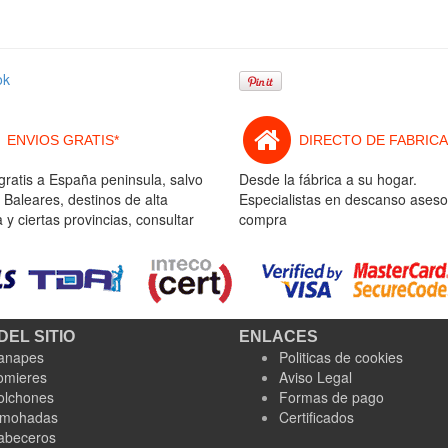
ok
ENVIOS GRATIS*
DIRECTO DE FABRICA
gratis a España peninsula, salvo
Desde la fábrica a su hogar.
 Baleares, destinos de alta
Especialistas en descanso aseso
y ciertas provincias, consultar
compra
DEL SITIO
ENLACES
anapes
Politicas de cookies
omieres
Aviso Legal
olchones
Formas de pago
lmohadas
Certificados
abeceros