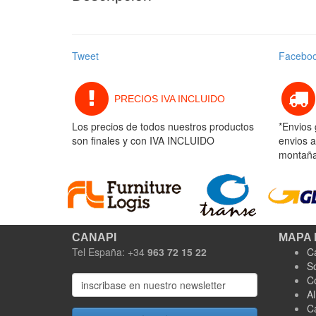
Tweet
Facebo
PRECIOS IVA INCLUIDO
Los precios de todos nuestros productos
*Envios 
son finales y con IVA INCLUIDO
envios a
montaña 
CANAPI
MAPA 
Tel España: +34
963 72 15 22
C
S
C
A
C