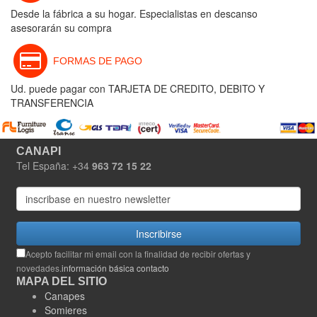
Desde la fábrica a su hogar. Especialistas en descanso
asesorarán su compra
FORMAS DE PAGO
Ud. puede pagar con TARJETA DE CREDITO, DEBITO Y
TRANSFERENCIA
CANAPI
Tel España: +34
963 72 15 22
Inscribirse
Acepto facilitar mi email con la finalidad de recibir ofertas y
novedades.
información básica contacto
MAPA DEL SITIO
Canapes
Somieres