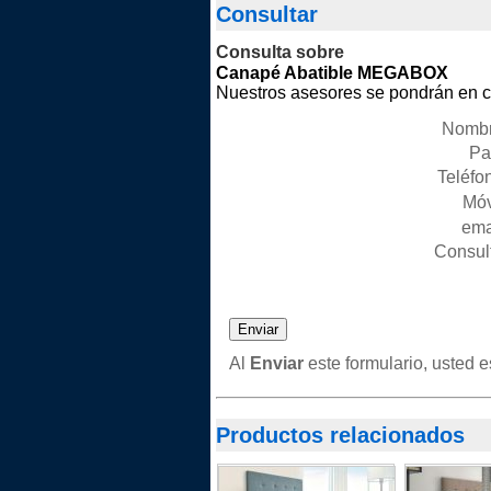
Consultar
Consulta sobre
Canapé Abatible MEGABOX
Nuestros asesores se pondrán en co
Nombr
Pai
Teléfon
Móv
emai
Consult
Al
Enviar
este formulario, usted 
Productos relacionados