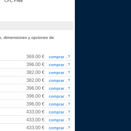
CFC Free
os, dimensiones y opciones de:
369.00
€
.
comprar
?
396.00
€
.
comprar
?
382.00
€
.
comprar
?
382.00
€
.
comprar
?
396.00
€
.
comprar
?
396.00
€
.
comprar
?
396.00
€
.
comprar
?
433.00
€
.
comprar
?
433.00
€
.
comprar
?
433.00
€
.
comprar
?