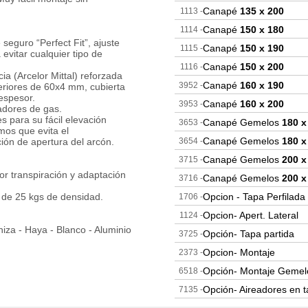
Canapé
135 x 200
1113 -
Canapé
150 x 180
1114 -
 seguro “Perfect Fit”, ajuste
Canapé
150 x 190
1115 -
 evitar cualquier tipo de
Canapé
150 x 200
1116 -
ia (Arcelor Mittal) reforzada
Canapé
160 x 190
3952 -
teriores de 60x4 mm, cubierta
espesor.
Canapé
160 x 200
3953 -
uadores de gas.
es para su fácil elevación
Canapé Gemelos
180 x
3653 -
mos que evita el
Canapé Gemelos
180 x
ión de apertura del arcón.
3654 -
Canapé Gemelos
200 x
3715 -
r transpiración y adaptación
Canapé Gemelos
200 x
3716 -
 de 25 kgs de densidad.
Opcion - Tapa Perfilada
1706 -
Opcion- Apert. Lateral
1124 -
iza - Haya - Blanco - Aluminio
Opción- Tapa partida
3725 -
Opcion- Montaje
2373 -
Opción- Montaje Gemel
6518 -
Opción- Aireadores en 
7135 -