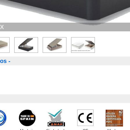
OX
os -