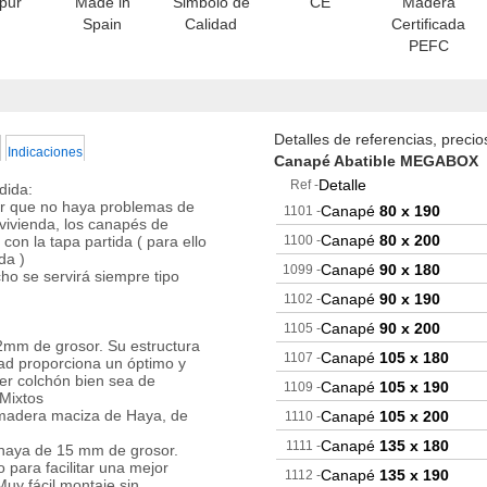
ipur
Made in
Simbolo de
CE
Madera
Spain
Calidad
Certificada
PEFC
Detalles de referencias, preci
Indicaciones
Canapé Abatible MEGABOX
Detalle
Ref -
dida:
izar que no haya problemas de
Canapé
80 x 190
1101 -
vivienda, los canapés de
Canapé
80 x 200
on la tapa partida ( para ello
1100 -
da )
Canapé
90 x 180
1099 -
o se servirá siempre tipo
Canapé
90 x 190
1102 -
Canapé
90 x 200
1105 -
mm de grosor. Su estructura
Canapé
105 x 180
1107 -
dad proporciona un óptimo y
er colchón bien sea de
Canapé
105 x 190
1109 -
 Mixtos
e madera maciza de Haya, de
Canapé
105 x 200
1110 -
Canapé
135 x 180
1111 -
 haya de 15 mm de grosor.
para facilitar una mejor
Canapé
135 x 190
1112 -
uy fácil montaje sin