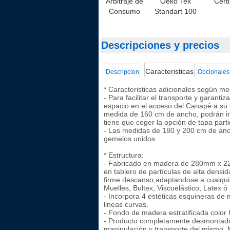
Arbitraje de
Oeko Tex
Cert
Consumo
Standart 100
Descripciones y precios
Caracteristicas
Descripcion
Opcionales
* Caracteristicas adicionales según me
- Para facilitar el transporte y garant
espacio en el acceso del Canapé a su 
medida de 160 cm de ancho, podrán ir c
tiene que coger la opción de tapa parti
- Las medidas de 180 y 200 cm de anch
gemelos unidos.
* Estructura:
- Fabricado en madera de 280mm x 22
en tablero de partículas de alta densi
firme descanso,adaptandose a cualqui
Muelles, Bultex, Viscoelástico, Latex ó
- Incorpora 4 estéticas esquineras d
lineas curvas.
- Fondo de madera estratificada color
- Producto completamente desmontado 
manipulación y transporte del mismo. M