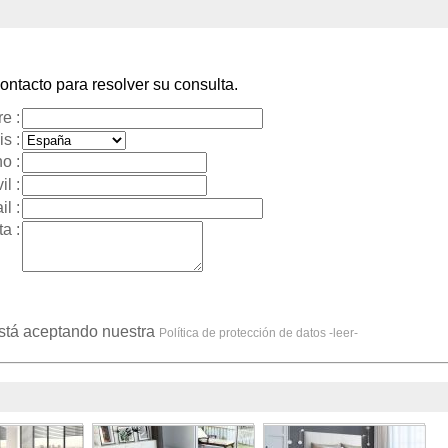
ntacto para resolver su consulta.
e :
s :
o :
il :
l :
a :
está aceptando nuestra
Política de protección de datos -leer-