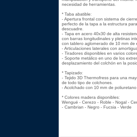
necesidad de herramientas.
* Taba abatible:
- Apertura frontal con sistema de cierre
perfecto de la tapa a la estructura para
descuadre.
- Tapa en acero 40x30 de alta resistenc
con barras longitudinales y pletinas in
con tablero aglomerado de 10 mm de 
- Articulaciones laterales con amortig
- Tiradores disponibles en varios color
- Soporte metálico en uno de los extre
desplazamiento del colchón en la posic
* Tapizado:
- Tejido 3D Thermofress para una mayo
de todo tipo de colchones.
- Acolchado con 10 mm de poliuretano
* Colores madera disponibles:
Wengué - Cerezo - Roble - Nogal - Cen
- Cambrian - Negro - Fucsia - Verde