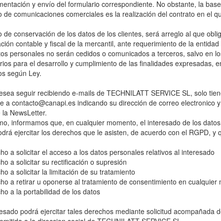
entación y envío del formulario correspondiente. No obstante, la base
o de comunicaciones comerciales es la realización del contrato en el q
o de conservación de los datos de los clientes, será arreglo al que oblig
ción contable y fiscal de la mercantil, ante requerimiento de la entida
tos personales no serán cedidos o comunicados a terceros, salvo en l
ios para el desarrollo y cumplimiento de las finalidades expresadas, e
os según Ley.
desea seguir recibiendo e-mails de TECHNILATT SERVICE SL, solo tien
je a
contacto@canapi.es
indicando su dirección de correo electronico 
 la NewsLetter.
mo, informamos que, en cualquier momento, el interesado de los datos
drá ejercitar los derechos que le asisten, de acuerdo con el RGPD, y 
ho a solicitar el acceso a los datos personales relativos al interesado
ho a solicitar su rectificación o supresión
ho a solicitar la limitación de su tratamiento
ho a retirar u oponerse al tratamiento de consentimiento en cualquie
ho a la portabilidad de los datos
resado podrá ejercitar tales derechos mediante solicitud acompañada d