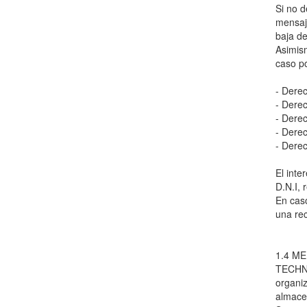
Si no 
mensa
baja de
Asimis
caso po
- Derec
- Derec
- Derec
- Derec
- Derec
El inte
D.N.I,
En caso
una re
1.4 M
TECHNI
organiz
almacen