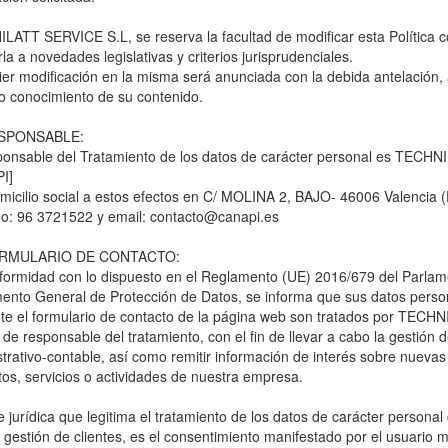
ATT SERVICE S.L, se reserva la facultad de modificar esta Política c
la a novedades legislativas y criterios jurisprudenciales.
er modificación en la misma será anunciada con la debida antelación, 
o conocimiento de su contenido.
ESPONSABLE:
ponsable del Tratamiento de los datos de carácter personal es TECH
I]
micilio social a estos efectos en C/ MOLINA 2, BAJO- 46006 Valencia 
no: 96 3721522 y email:
contacto@canapi.es
ORMULARIO DE CONTACTO:
formidad con lo dispuesto en el Reglamento (UE) 2016/679 del Parlam
ento General de Protección de Datos, se informa que sus datos perso
te el formulario de contacto de la página web son tratados por TEC
 de responsable del tratamiento, con el fin de llevar a cabo la gestión d
trativo-contable, así como remitir información de interés sobre nueva
os, servicios o actividades de nuestra empresa.
 jurídica que legitima el tratamiento de los datos de carácter personal c
 gestión de clientes, es el consentimiento manifestado por el usuario m