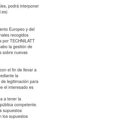
les, podrá interponer
.es)
ento Europeo y del
nales recogidos
dos por TECHNILATT
cabo la gestión de
rés sobre nuevas
on el fin de llevar a
ediante la
 de legitimación para
ue el interesado es
a a tener la
d pública competente.
os supuestos
n los supuestos