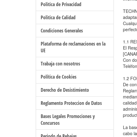
Politica de Privacidad
TECHNIL
Politica de Calidad
adaptar
Cualqui
perfect
Condiciones Generales
1.1 R
Plataforma de reclamaciones en la
El Res
UE
[CANAP
Con do
Trabaja con nosotros
Teléfo
Política de Cookies
1.2 F
De con
Derecho de Desistimiento
Reglam
median
Reglamento Proteccion de Datos
calidad
adminis
product
Bases Legales Promociones y
Concursos
La base
cabo la
Periodo de Rebajas