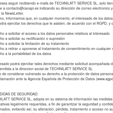
desea seguir recibiendo e-mails de TECHNILATT SERVICE SL, solo tien
je a
contacto@canapi.es
indicando su dirección de correo electronico 
 la NewsLetter.
mo, informamos que, en cualquier momento, el interesado de los datos
drá ejercitar los derechos que le asisten, de acuerdo con el RGPD, y 
ho a solicitar el acceso a los datos personales relativos al interesado
ho a solicitar su rectificación o supresión
ho a solicitar la limitación de su tratamiento
ho a retirar u oponerse al tratamiento de consentimiento en cualquie
ho a la portabilidad de los datos
resado podrá ejercitar tales derechos mediante solicitud acompañada d
 remitida a la direccion social de TECHNILATT SERVICE SL
 de considerar vulnerado su derecho a la protección de datos persona
clamación ante la Agencia Española de Protección de Datos (www.agpd
EDIDAS DE SEGURIDAD:
LATT SERVICE SL, adopta en su sistema de información las medidas 
ativas legalmente requeridas, a fin de garantizar la seguridad y confid
ados, evitando así, su alteración, pérdida, tratamiento o acceso no au