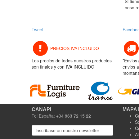
Si tien
nosotr
Tweet
Facebo
PRECIOS IVA INCLUIDO
Los precios de todos nuestros productos
*Envios 
son finales y con IVA INCLUIDO
envios a
montaña 
CANAPI
MAPA 
Tel España: +34
963 72 15 22
C
S
C
A