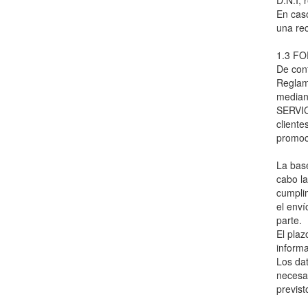
D.N.I,
En caso
una re
1.3 F
De con
Reglam
median
SERVICE
cliente
promoci
La base
cabo la
cumplim
el enví
parte.
El plaz
informa
Los da
necesar
previst