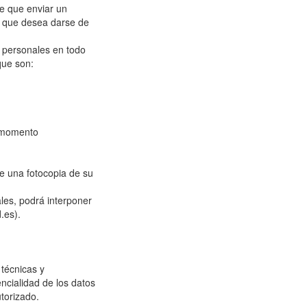
e que enviar un
y que desea darse de
 personales en todo
que son:
r momento
e una fotocopia de su
les, podrá interponer
.es).
técnicas y
encialidad de los datos
torizado.