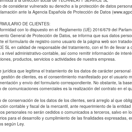
 remitida a la direccion social de TECHNILATT SERVICE SL
 de considerar vulnerado su derecho a la protección de datos persona
clamación ante la Agencia Española de Protección de Datos (www.agpd
ORMULARIO DE CLIENTES:
formidad con lo dispuesto en el Reglamento (UE) 2016/679 del Parlam
ento General de Protección de Datos, se informa que sus datos perso
te el formulario de registro como usuario de la página web son trata
 SL en calidad de responsable del tratamiento, con el fin de llevar a 
s a nivel administrativo-contable, así como remitir información de inte
ones, productos, servicios o actividades de nuestra empresa.
 jurídica que legitima el tratamiento de los datos de carácter personal c
 gestión de clientes, es el consentimiento manifestado por el usuario m
entación y envío del formulario correspondiente. No obstante, la base
o de comunicaciones comerciales es la realización del contrato en el q
o de conservación de los datos de los clientes, será arreglo al que oblig
ción contable y fiscal de la mercantil, ante requerimiento de la entida
tos personales no serán cedidos o comunicados a terceros, salvo en l
ios para el desarrollo y cumplimiento de las finalidades expresadas, e
os según Ley.