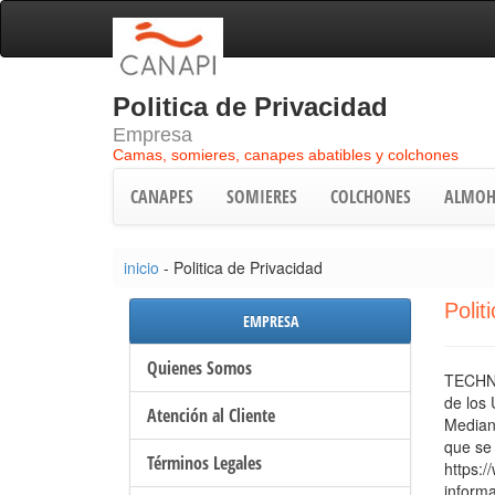
Politica de Privacidad
Empresa
Camas, somieres, canapes abatibles y colchones
CANAPES
SOMIERES
COLCHONES
ALMOH
inicio
- Politica de Privacidad
Polit
EMPRESA
Quienes Somos
TECHNI
de los 
Atención al Cliente
Mediant
que se 
Términos Legales
https:/
informa