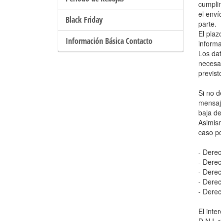
cumplim
el enví
Black Friday
parte.
El plaz
Información Básica Contacto
informa
Los da
necesar
previst
Si no 
mensa
baja de
Asimis
caso po
- Derec
- Derec
- Derec
- Derec
- Derec
El inte