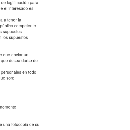
 de legitimación para
ue el interesado es
a a tener la
d pública competente.
os supuestos
n los supuestos
e que enviar un
y que desea darse de
 personales en todo
que son:
r momento
e una fotocopia de su