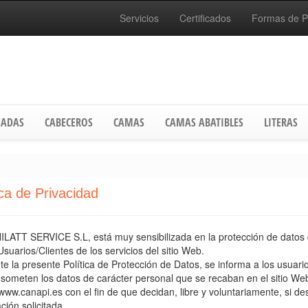
Servicios
Certificados
Formas de 
ADAS
CABECEROS
CAMAS
CAMAS ABATIBLES
LITERAS
ica de Privacidad
LATT SERVICE S.L, está muy sensibilizada en la protección de datos 
Usuarios/Clientes de los servicios del sitio Web.
e la presente Política de Protección de Datos, se informa a los usuario
someten los datos de carácter personal que se recaban en el sitio We
/www.canapi.es con el fin de que decidan, libre y voluntariamente, si dese
ción solicitada.