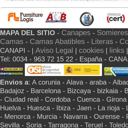
Canapes
Somieres
MAPA DEL SITIO
-
-
Camas
Camas Abatibles
Literas
Co
-
-
-
Aviso Legal
cookies
links
CANAPI - |
|
|
Tel: 0034 - 963 72 15 22 - España - CAN
Envios a
: A corunia - Alava - araba - Albac
Badajoz - Barcelona - Bizcaya - bizkaia - 
- Ciudad real - Cordoba - Cuenca - Girona
Huelva - Huesca - Ibiza - Jaen - La rioja -
- Menorca - Murcia - Navarra - Ourense - 
Sevilla - Soria - Tarragona - Teruel - Toled