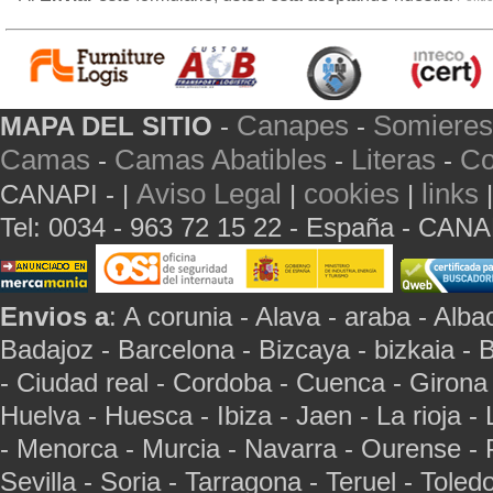
Canapes
Somieres
MAPA DEL SITIO
-
-
Camas
Camas Abatibles
Literas
Co
-
-
-
Aviso Legal
cookies
links
CANAPI - |
|
|
Tel: 0034 - 963 72 15 22 - España - CAN
Envios a
: A corunia - Alava - araba - Albac
Badajoz - Barcelona - Bizcaya - bizkaia - 
- Ciudad real - Cordoba - Cuenca - Girona
Huelva - Huesca - Ibiza - Jaen - La rioja -
- Menorca - Murcia - Navarra - Ourense - 
Sevilla - Soria - Tarragona - Teruel - Toled