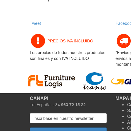
Tweet
Facebo
PRECIOS IVA INCLUIDO
Los precios de todos nuestros productos
*Envios 
son finales y con IVA INCLUIDO
envios a
montaña 
CANAPI
MAPA 
Tel España: +34
963 72 15 22
C
S
C
A
C