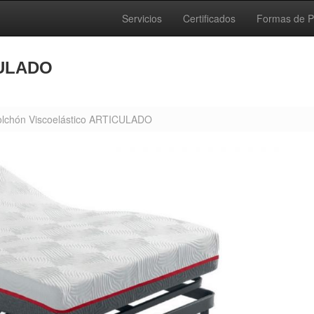
Servicios
Certificados
Formas de 
CULADO
lchón Viscoelástico ARTICULADO