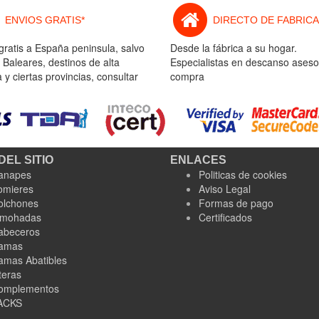
ENVIOS GRATIS*
DIRECTO DE FABRICA
gratis a España peninsula, salvo
Desde la fábrica a su hogar.
 Baleares, destinos de alta
Especialistas en descanso aseso
y ciertas provincias, consultar
compra
DEL SITIO
ENLACES
anapes
Politicas de cookies
omieres
Aviso Legal
olchones
Formas de pago
lmohadas
Certificados
abeceros
amas
amas Abatibles
teras
omplementos
ACKS