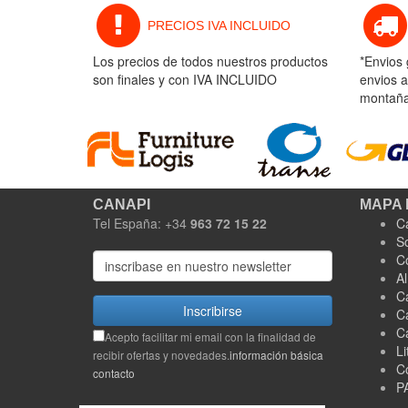
PRECIOS IVA INCLUIDO
Los precios de todos nuestros productos
*Envios 
son finales y con IVA INCLUIDO
envios a
montaña 
CANAPI
MAPA 
Tel España: +34
963 72 15 22
C
S
C
A
C
Inscribirse
C
C
Acepto facilitar mi email con la finalidad de
Li
recibir ofertas y novedades.
información básica
C
contacto
P