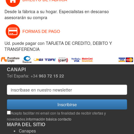
Desde la fábrica a su hogar. Especialistas en descanso
asesorarán su compra
FORMAS DE PAGO
Ud. puede pagar con TARJETA DE CREDITO, DEBITO Y
TRANSFERENCIA
CANAPI
Tel España: +34
963 72 15 22
Inscribirse
Acepto facilitar mi email con la finalidad de recibir ofertas y
novedades.
información básica contacto
MAPA DEL SITIO
Canapes