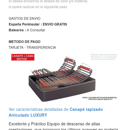
Si desea enviarnos el detalle de color y/o material,
lo podra realizar en el siguiente paso
GASTOS DE ENVIO
España Peninsular : ENVIO GRATIS
A Consultar
Baleares :
METODO DE PAGO
TARJETA - TRANSFERENCIA
Ver características detalladas de
Canapé tapizado
Articulado LUXURY
Excelente y Práctico Equipo de descanso de altas
prestaciones, que incorpora los últimos avances en materia