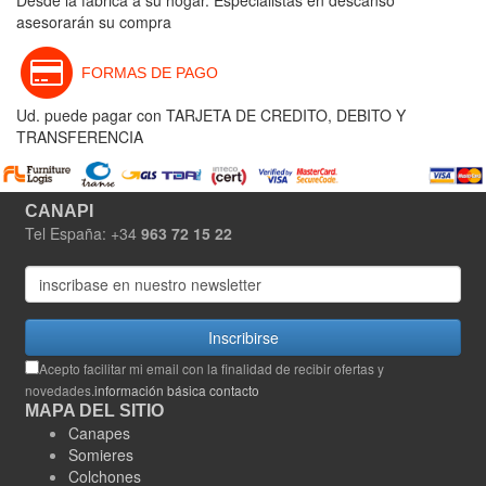
asesorarán su compra
FORMAS DE PAGO
Ud. puede pagar con TARJETA DE CREDITO, DEBITO Y
TRANSFERENCIA
CANAPI
Tel España: +34
963 72 15 22
Inscribirse
Acepto facilitar mi email con la finalidad de recibir ofertas y
novedades.
información básica contacto
MAPA DEL SITIO
Canapes
Somieres
Colchones