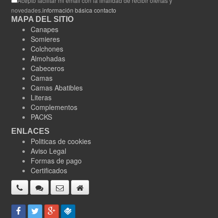
Acepto facilitar mi email con la finalidad de recibir ofertas y
novedades.
información básica contacto
MAPA DEL SITIO
Canapes
Somieres
Colchones
Almohadas
Cabeceros
Camas
Camas Abatibles
Literas
Complementos
PACKS
ENLACES
Politicas de cookies
Aviso Legal
Formas de pago
Certificados