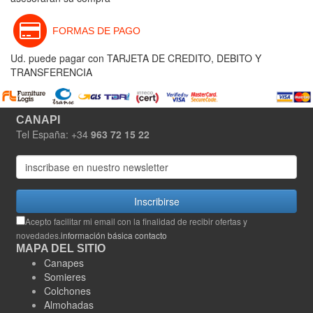
FORMAS DE PAGO
Ud. puede pagar con TARJETA DE CREDITO, DEBITO Y
TRANSFERENCIA
CANAPI
Tel España: +34
963 72 15 22
Inscribirse
Acepto facilitar mi email con la finalidad de recibir ofertas y
novedades.
información básica contacto
MAPA DEL SITIO
Canapes
Somieres
Colchones
Almohadas