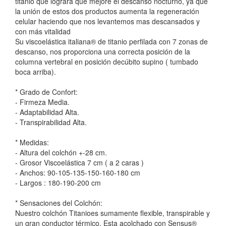
titanio que lograra que mejore el descanso nocturno, ya que
la unión de estos dos productos aumenta la regeneración
celular haciendo que nos levantemos mas descansados y
con más vitalidad
Su viscoelástica italiana® de titanio perfilada con 7 zonas de
descanso, nos proporciona una correcta posición de la
columna vertebral en posición decúbito supino ( tumbado
boca arriba).
* Grado de Confort:
- Firmeza Media.
- Adaptabilidad Alta.
- Transpirabilidad Alta.
* Medidas:
- Altura del colchón +-28 cm.
- Grosor Viscoelástica 7 cm ( a 2 caras )
- Anchos: 90-105-135-150-160-180 cm
- Largos : 180-190-200 cm
* Sensaciones del Colchón:
Nuestro colchón Titanioes sumamente flexible, transpirable y
un gran conductor térmico. Esta acolchado con Sensus®