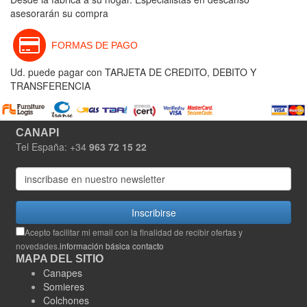
asesorarán su compra
FORMAS DE PAGO
Ud. puede pagar con TARJETA DE CREDITO, DEBITO Y
TRANSFERENCIA
CANAPI
Tel España: +34
963 72 15 22
Inscribirse
Acepto facilitar mi email con la finalidad de recibir ofertas y
novedades.
información básica contacto
MAPA DEL SITIO
Canapes
Somieres
Colchones