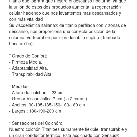
titanio que lograra que mejore el descanso nocturno, ya que
la unión de estos dos productos aumenta la regeneración
celular haciendo que nos levantemos mas descansados y
con más vitalidad
Su viscoelástica italiana® de titanio perfilada con 7 zonas de
descanso, nos proporciona una correcta posición de la
columna vertebral en posición decúbito supino ( tumbado
boca arriba).
* Grado de Confort:
- Firmeza Media.
- Adaptabilidad Alta.
- Transpirabilidad Alta.
* Medidas:
- Altura del colchón +-28 cm.
- Grosor Viscoelástica 7 cm ( a 2 caras )
- Anchos: 90-105-135-150-160-180 cm
- Largos : 180-190-200 cm
* Sensaciones del Colchón:
Nuestro colchón Titanioes sumamente flexible, transpirable y
un gran conductor térmico. Esta acolchado con Sensus®