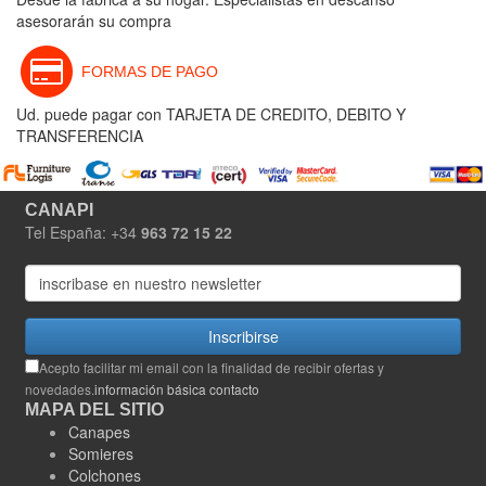
asesorarán su compra
FORMAS DE PAGO
Ud. puede pagar con TARJETA DE CREDITO, DEBITO Y
TRANSFERENCIA
CANAPI
Tel España: +34
963 72 15 22
Inscribirse
Acepto facilitar mi email con la finalidad de recibir ofertas y
novedades.
información básica contacto
MAPA DEL SITIO
Canapes
Somieres
Colchones