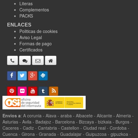
Literas
Complementos
PACKS
ENLACES
Politicas de cookies
Aviso Legal
Formas de pago
Certificados
Envios a
: A corunia - Alava - araba - Albacete - Alicante - Almeria -
Asturias - Avila - Badajoz - Barcelona - Bizcaya - bizkaia - Burgos -
Caceres - Cadiz - Cantabria - Castellon - Ciudad real - Cordoba -
Cuenca - Girona - Granada - Guadalajar - Guipuzcoa - gipuzkoa -