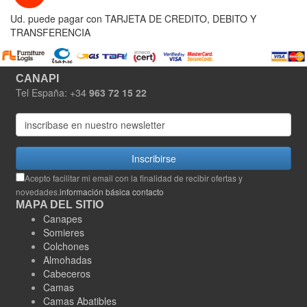
Ud. puede pagar con TARJETA DE CREDITO, DEBITO Y
TRANSFERENCIA
CANAPI
Tel España: +34
963 72 15 22
Inscribirse
Acepto facilitar mi email con la finalidad de recibir ofertas y
novedades.
información básica contacto
MAPA DEL SITIO
Canapes
Somieres
Colchones
Almohadas
Cabeceros
Camas
Camas Abatibles