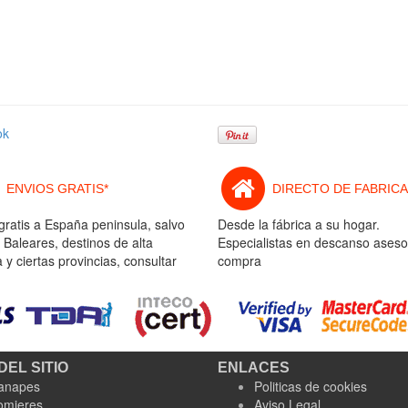
ok
ENVIOS GRATIS*
DIRECTO DE FABRICA
gratis a España peninsula, salvo
Desde la fábrica a su hogar.
 Baleares, destinos de alta
Especialistas en descanso aseso
y ciertas provincias, consultar
compra
DEL SITIO
ENLACES
anapes
Politicas de cookies
omieres
Aviso Legal