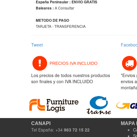
España Peninsular : ENVIO GRATIS
A Consultar
Baleares :
METODO DE PAGO
TARJETA - TRANSFERENCIA
Tweet
Facebo
PRECIOS IVA INCLUIDO
Los precios de todos nuestros productos
*Envios 
son finales y con IVA INCLUIDO
envios a
montaña 
CANAPI
MAPA 
Tel España: +34
963 72 15 22
C
S