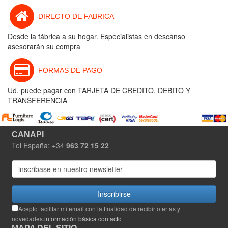
DIRECTO DE FABRICA
Desde la fábrica a su hogar. Especialistas en descanso
asesorarán su compra
FORMAS DE PAGO
Ud. puede pagar con TARJETA DE CREDITO, DEBITO Y
TRANSFERENCIA
CANAPI
Tel España: +34
963 72 15 22
Inscribirse
Acepto facilitar mi email con la finalidad de recibir ofertas y
novedades.
información básica contacto