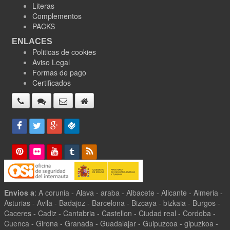
Literas
Complementos
PACKS
ENLACES
Politicas de cookies
Aviso Legal
Formas de pago
Certificados
Envios a
: A corunia - Alava - araba - Albacete - Alicante - Almeria -
Asturias - Avila - Badajoz - Barcelona - Bizcaya - bizkaia - Burgos -
Caceres - Cadiz - Cantabria - Castellon - Ciudad real - Cordoba -
Cuenca - Girona - Granada - Guadalajar - Guipuzcoa - gipuzkoa -