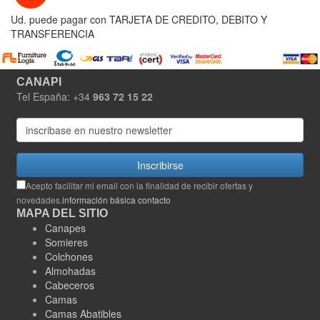
Ud. puede pagar con TARJETA DE CREDITO, DEBITO Y
TRANSFERENCIA
CANAPI
Tel España: +34
963 72 15 22
Inscribirse
Acepto facilitar mi email con la finalidad de recibir ofertas y
novedades.
información básica contacto
MAPA DEL SITIO
Canapes
Somieres
Colchones
Almohadas
Cabeceros
Camas
Camas Abatibles