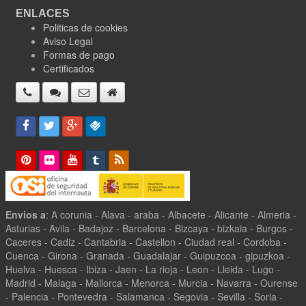
ENLACES
Politicas de cookies
Aviso Legal
Formas de pago
Certificados
Envios a
: A corunia - Alava - araba - Albacete - Alicante - Almeria -
Asturias - Avila - Badajoz - Barcelona - Bizcaya - bizkaia - Burgos -
Caceres - Cadiz - Cantabria - Castellon - Ciudad real - Cordoba -
Cuenca - Girona - Granada - Guadalajar - Guipuzcoa - gipuzkoa -
Huelva - Huesca - Ibiza - Jaen - La rioja - Leon - Lleida - Lugo -
Madrid - Malaga - Mallorca - Menorca - Murcia - Navarra - Ourense
- Palencia - Pontevedra - Salamanca - Segovia - Sevilla - Soria -