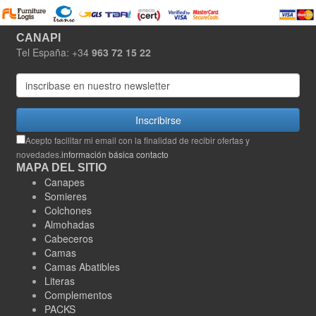
CANAPI
Tel España: +34
963 72 15 22
Inscribirse
Acepto facilitar mi email con la finalidad de recibir ofertas y
novedades.
información básica contacto
MAPA DEL SITIO
Canapes
Somieres
Colchones
Almohadas
Cabeceros
Camas
Camas Abatibles
Literas
Complementos
PACKS