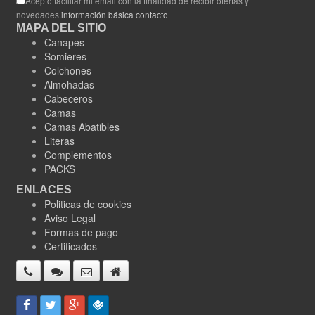
Acepto facilitar mi email con la finalidad de recibir ofertas y
novedades.
información básica contacto
MAPA DEL SITIO
Canapes
Somieres
Colchones
Almohadas
Cabeceros
Camas
Camas Abatibles
Literas
Complementos
PACKS
ENLACES
Politicas de cookies
Aviso Legal
Formas de pago
Certificados