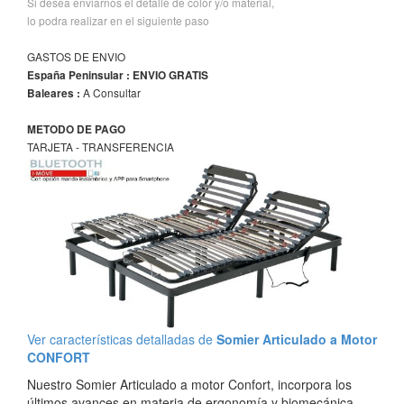
Si desea enviarnos el detalle de color y/o material,
lo podra realizar en el siguiente paso
GASTOS DE ENVIO
España Peninsular : ENVIO GRATIS
A Consultar
Baleares :
METODO DE PAGO
TARJETA - TRANSFERENCIA
Ver características detalladas de
Somier Articulado a Motor
CONFORT
Nuestro Somier Articulado a motor Confort, incorpora los
últimos avances en materia de ergonomía y biomecánica