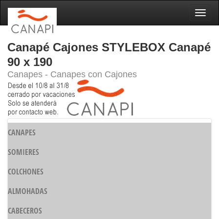
Naveg
Canapé Cajones STYLEBOX Canapé
90 x 190
Canapes - Canapes con Cajones
CANAPES
SOMIERES
COLCHONES
ALMOHADAS
CABECEROS