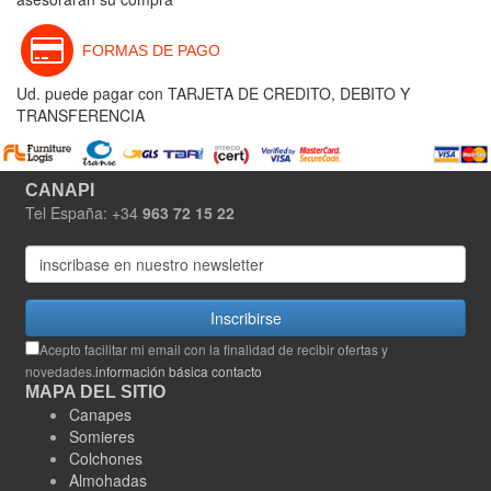
FORMAS DE PAGO
Ud. puede pagar con TARJETA DE CREDITO, DEBITO Y
TRANSFERENCIA
CANAPI
Tel España: +34
963 72 15 22
Inscribirse
Acepto facilitar mi email con la finalidad de recibir ofertas y
novedades.
información básica contacto
MAPA DEL SITIO
Canapes
Somieres
Colchones
Almohadas