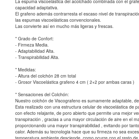
La espuma viscoelástica del acolchado combinada con el graf
capacidad adaptativa.
El grafeno además contrarresta el escaso nivel de transpiraci
las espumas viscoelásticas convencionales.
Las convierte así en mucho más ligeras y frescas.
* Grado de Confort:
- Firmeza Media.
- Adaptabilidad Alta.
- Transpirabilidad Alta.
* Medidas:
- Altura del colchón 28 cm total
- Grosor Viscoelástica grafeno 4 cm ( 2+2 por ambas caras )
* Sensaciones del Colchón:
Nuestro colchón de Viscografeno es sumamente adaptable, de 
Esta realizado con una estructura celular de viscoelástica de p
con efecto relajante, de poro abierto que permite una mejor ven
transpiración , gracias a una mayor circulación de aire en el mat
proporcionando una mayor transpirabilidad , evitando por tan
calor. Además su tecnologia hace que su firmeza no sea exces
temperatura ambiente desciende, como ocurre con el resto d