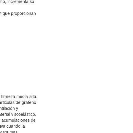
eno, incrementa su
ón que proporcionan
firmeza media-alta.
articulas de grafeno
tilación y
erial viscoelástico,
to acumulaciones de
iva cuando la
e espumas