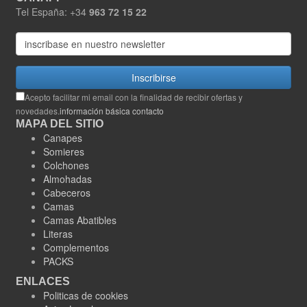
Tel España: +34
963 72 15 22
Inscribirse
Acepto facilitar mi email con la finalidad de recibir ofertas y
novedades.
información básica contacto
MAPA DEL SITIO
Canapes
Somieres
Colchones
Almohadas
Cabeceros
Camas
Camas Abatibles
Literas
Complementos
PACKS
ENLACES
Politicas de cookies