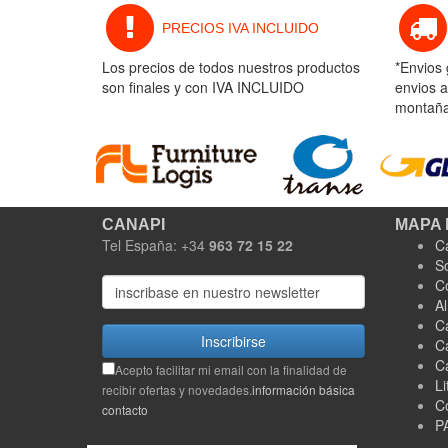
PRECIOS IVA INCLUIDO
Los precios de todos nuestros productos
*Envios 
son finales y con IVA INCLUIDO
envios a
montaña 
CANAPI
MAPA 
Tel España: +34
963 72 15 22
C
S
C
A
C
Inscribirse
C
C
Acepto facilitar mi email con la finalidad de
Li
recibir ofertas y novedades.
información básica
C
contacto
P