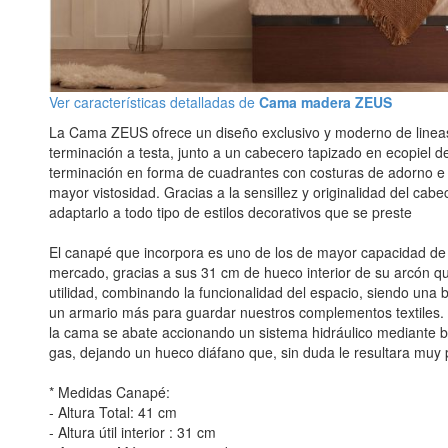
Ver características detalladas de
Cama madera ZEUS
La Cama ZEUS ofrece un diseño exclusivo y moderno de linea
terminación a testa, junto a un cabecero tapizado en ecopiel d
terminación en forma de cuadrantes con costuras de adorno e 
mayor vistosidad. Gracias a la sensillez y originalidad del cabe
adaptarlo a todo tipo de estilos decorativos que se preste
El canapé que incorpora es uno de los de mayor capacidad d
mercado, gracias a sus 31 cm de hueco interior de su arcón qu
utilidad, combinando la funcionalidad del espacio, siendo una
un armario más para guardar nuestros complementos textiles.
la cama se abate accionando un sistema hidráulico mediante b
gas, dejando un hueco diáfano que, sin duda le resultara muy 
* Medidas Canapé:
- Altura Total: 41 cm
- Altura útil interior : 31 cm