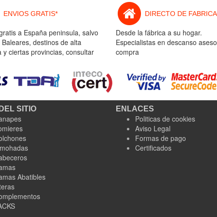
ENVIOS GRATIS*
DIRECTO DE FABRICA
gratis a España peninsula, salvo
Desde la fábrica a su hogar.
 Baleares, destinos de alta
Especialistas en descanso aseso
y ciertas provincias, consultar
compra
DEL SITIO
ENLACES
anapes
Politicas de cookies
omieres
Aviso Legal
olchones
Formas de pago
lmohadas
Certificados
abeceros
amas
amas Abatibles
teras
omplementos
ACKS