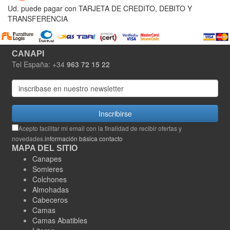
Ud. puede pagar con TARJETA DE CREDITO, DEBITO Y
TRANSFERENCIA
CANAPI
Tel España: +34
963 72 15 22
Inscribirse
Acepto facilitar mi email con la finalidad de recibir ofertas y
novedades.
información básica contacto
MAPA DEL SITIO
Canapes
Somieres
Colchones
Almohadas
Cabeceros
Camas
Camas Abatibles