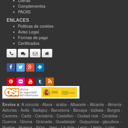
Literas
Complementos
PACKS
ENLACES
Politicas de cookies
Aviso Legal
Formas de pago
Certificados
Envios a
: A corunia - Alava - araba - Albacete - Alicante - Almeria -
Asturias - Avila - Badajoz - Barcelona - Bizcaya - bizkaia - Burgos -
Caceres - Cadiz - Cantabria - Castellon - Ciudad real - Cordoba -
Cuenca - Girona - Granada - Guadalajar - Guipuzcoa - gipuzkoa -
Huelva - Huesca - Ibiza - Jaen - La rioja - Leon - Lleida - Lugo -