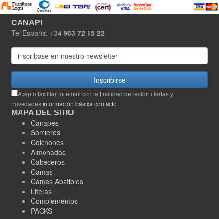
CANAPI
Tel España: +34
963 72 15 22
Inscribirse
Acepto facilitar mi email con la finalidad de recibir ofertas y
novedades.
información básica contacto
MAPA DEL SITIO
Canapes
Somieres
Colchones
Almohadas
Cabeceros
Camas
Camas Abatibles
Literas
Complementos
PACKS