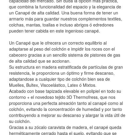
capacidad del mercado. Sin duda la opción más práctica,
que combina la funcionalidad del espacio y la elegancia de
un Canapé de alta calidad. Una buena forma de tener un
armario más para guardar nuestros complementos textiles,
colchas, mantas, toallas e incluso abrigos ó edredones
pueden tener cabida en este ingenioso canapé.
Un Canapé que le ofrecera un correcto equilibrio al
adaptarse al peso del colchón e impidir los roces con el
cabecero gracias a un sencillo sistema de pistones de gas
de alta calidad que se accionan.
Su estructura en madera estratificada de partículas de gran
resistencia, le proporciona un óptimo y firme descanso,
adaptandose a cualquier tipo de colchón bien sea de
Muelles, Bultex, Viscoelástico, Latex ó Mixtos.
Acabado con base tapizada elevable en polipiel en todo su
contorno + el novedoso tejido 3D Thermofress, que nos
proporciona una perfecta aireación tanto al canapé como al
colchón, evitando la concentración de humedad y por tanto
contribuyendo a mejorar su descanso y alargar la vida útil de
su colchón.
Gracias a su zócalo caravista de madera, el canapé queda
herméticamente cerrado hasta el suelo, evitando que se