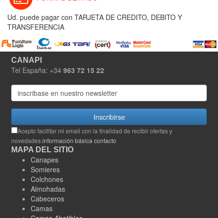
Ud. puede pagar con TARJETA DE CREDITO, DEBITO Y
TRANSFERENCIA
CANAPI
Tel España: +34
963 72 15 22
Inscribirse
Acepto facilitar mi email con la finalidad de recibir ofertas y
novedades.
información básica contacto
MAPA DEL SITIO
Canapes
Somieres
Colchones
Almohadas
Cabeceros
Camas