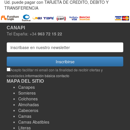
Ud. puede pagar con TARJETA DE CREDITO, DEBITO Y
TRANSFERENCIA
CANAPI
Tel España: +34
963 72 15 22
Inscribirse
Acepto facilitar mi email con la finalidad de recibir ofertas y
novedades.
información básica contacto
MAPA DEL SITIO
Canapes
Somieres
Colchones
Almohadas
Cabeceros
Camas
Camas Abatibles
Literas