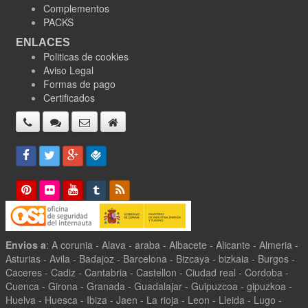
Complementos
PACKS
ENLACES
Politicas de cookies
Aviso Legal
Formas de pago
Certificados
Envios a
: A corunia - Alava - araba - Albacete - Alicante - Almeria -
Asturias - Avila - Badajoz - Barcelona - Bizcaya - bizkaia - Burgos -
Caceres - Cadiz - Cantabria - Castellon - Ciudad real - Cordoba -
Cuenca - Girona - Granada - Guadalajar - Guipuzcoa - gipuzkoa -
Huelva - Huesca - Ibiza - Jaen - La rioja - Leon - Lleida - Lugo -