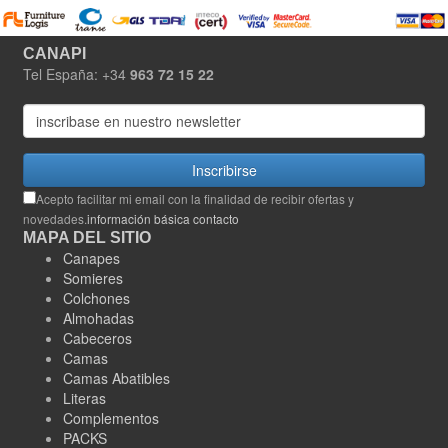
CANAPI
Tel España: +34
963 72 15 22
Inscribirse
Acepto facilitar mi email con la finalidad de recibir ofertas y
novedades.
información básica contacto
MAPA DEL SITIO
Canapes
Somieres
Colchones
Almohadas
Cabeceros
Camas
Camas Abatibles
Literas
Complementos
PACKS