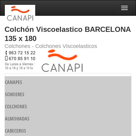
Naveg
Colchón Viscoelastico BARCELONA
135 x 180
Colchones - Colchones Viscoelasticos
CANAPES
SOMIERES
COLCHONES
ALMOHADAS
CABECEROS