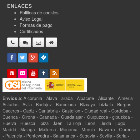
ENLACES
Politicas de cookies
Aviso Legal
Formas de pago
Certificados
Envios a
: A corunia - Alava - araba - Albacete - Alicante - Almeria -
Asturias - Avila - Badajoz - Barcelona - Bizcaya - bizkaia - Burgos -
Caceres - Cadiz - Cantabria - Castellon - Ciudad real - Cordoba -
Cuenca - Girona - Granada - Guadalajar - Guipuzcoa - gipuzkoa -
Huelva - Huesca - Ibiza - Jaen - La rioja - Leon - Lleida - Lugo -
Madrid - Malaga - Mallorca - Menorca - Murcia - Navarra - Ourense
- Palencia - Pontevedra - Salamanca - Segovia - Sevilla - Soria -