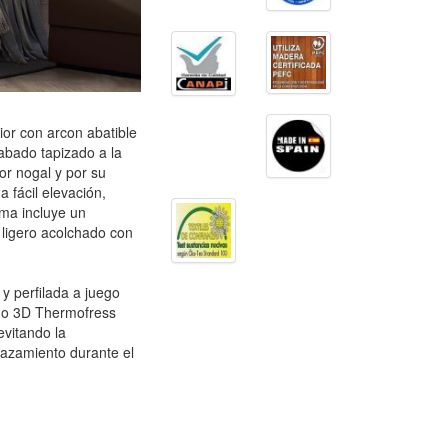
or con arcon abatible
abado tapizado a la
or nogal y por su
 fácil elevación,
ama incluye un
 ligero acolchado con
y perfilada a juego
ido 3D Thermofress
evitando la
lazamiento durante el