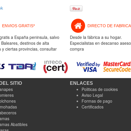
ok
ENVIOS GRATIS*
DIRECTO DE FABRICA
gratis a España peninsula, salvo
Desde la fábrica a su hogar.
 Baleares, destinos de alta
Especialistas en descanso aseso
y ciertas provincias, consultar
compra
DEL SITIO
ENLACES
anapes
Politicas de cookies
omieres
Aviso Legal
olchones
Formas de pago
lmohadas
Certificados
abeceros
amas
amas Abatibles
teras