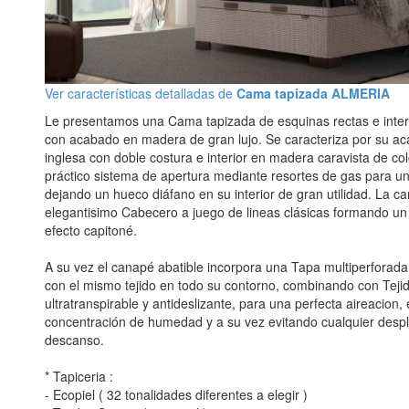
Ver características detalladas de
Cama tapizada ALMERIA
Le presentamos una Cama tapizada de esquinas rectas e interi
con acabado en madera de gran lujo. Se caracteriza por su ac
inglesa con doble costura e interior en madera caravista de col
práctico sistema de apertura mediante resortes de gas para una
dejando un hueco diáfano en su interior de gran utilidad. La c
elegantisimo Cabecero a juego de lineas clásicas formando un
efecto capitoné.
A su vez el canapé abatible incorpora una Tapa multiperforada 
con el mismo tejido en todo su contorno, combinando con Tej
ultratranspirable y antideslizante, para una perfecta aireacion, 
concentración de humedad y a su vez evitando cualquier desp
descanso.
* Tapiceria :
- Ecopiel ( 32 tonalidades diferentes a elegir )