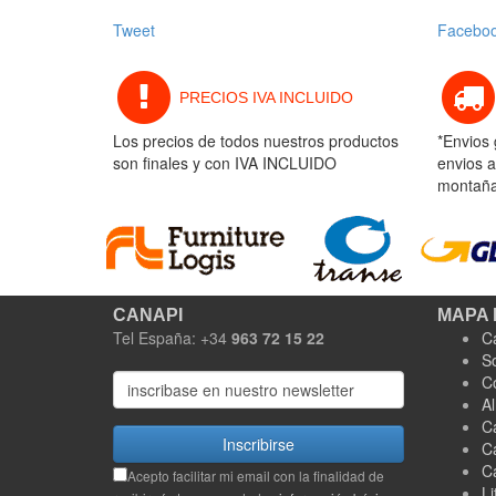
Tweet
Facebo
PRECIOS IVA INCLUIDO
Los precios de todos nuestros productos
*Envios 
son finales y con IVA INCLUIDO
envios a
montaña 
CANAPI
MAPA 
Tel España: +34
963 72 15 22
C
S
C
A
C
Inscribirse
C
C
Acepto facilitar mi email con la finalidad de
Li