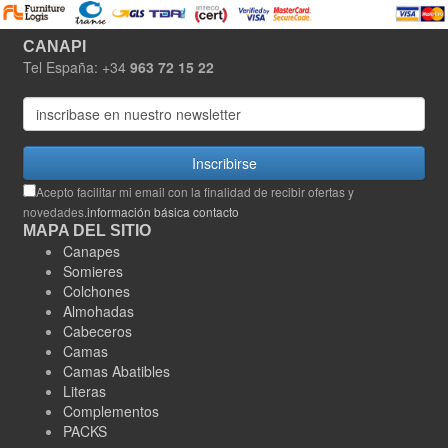
CANAPI
Tel España: +34
963 72 15 22
Inscribirse
Acepto facilitar mi email con la finalidad de recibir ofertas y
novedades.
información básica contacto
MAPA DEL SITIO
Canapes
Somieres
Colchones
Almohadas
Cabeceros
Camas
Camas Abatibles
Literas
Complementos
PACKS