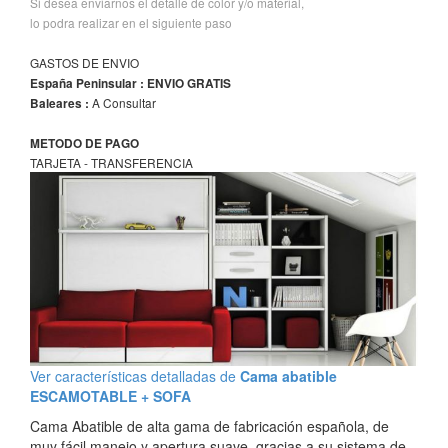
Si desea enviarnos el detalle de color y/o material,
lo podra realizar en el siguiente paso
GASTOS DE ENVIO
España Peninsular : ENVIO GRATIS
A Consultar
Baleares :
METODO DE PAGO
TARJETA - TRANSFERENCIA
Ver características detalladas de
Cama abatible
ESCAMOTABLE + SOFA
Cama Abatible de alta gama de fabricación española, de
muy fácil manejo y apertura suave, gracias a su sistema de