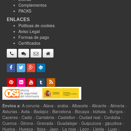
Complementos
PACKS
ENLACES
Politicas de cookies
Aviso Legal
Formas de pago
Certificados
Envios a
: A corunia - Alava - araba - Albacete - Alicante - Almeria -
Asturias - Avila - Badajoz - Barcelona - Bizcaya - bizkaia - Burgos -
Caceres - Cadiz - Cantabria - Castellon - Ciudad real - Cordoba -
Cuenca - Girona - Granada - Guadalajar - Guipuzcoa - gipuzkoa -
Huelva - Huesca - Ibiza - Jaen - La rioja - Leon - Lleida - Lugo -