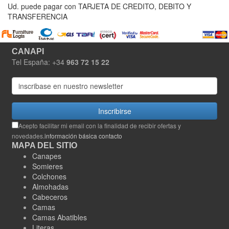
Ud. puede pagar con TARJETA DE CREDITO, DEBITO Y
TRANSFERENCIA
CANAPI
Tel España: +34
963 72 15 22
Inscribirse
Acepto facilitar mi email con la finalidad de recibir ofertas y
novedades.
información básica contacto
MAPA DEL SITIO
Canapes
Somieres
Colchones
Almohadas
Cabeceros
Camas
Camas Abatibles
Literas