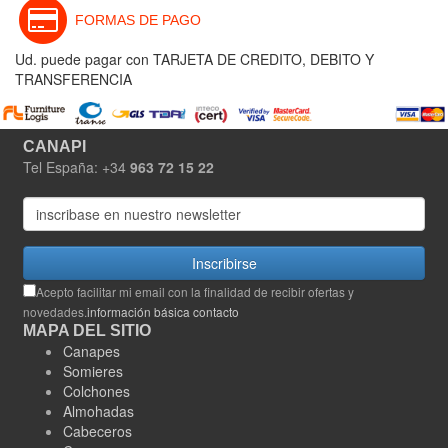
FORMAS DE PAGO
Ud. puede pagar con TARJETA DE CREDITO, DEBITO Y
TRANSFERENCIA
CANAPI
Tel España: +34
963 72 15 22
Inscribirse
Acepto facilitar mi email con la finalidad de recibir ofertas y
novedades.
información básica contacto
MAPA DEL SITIO
Canapes
Somieres
Colchones
Almohadas
Cabeceros