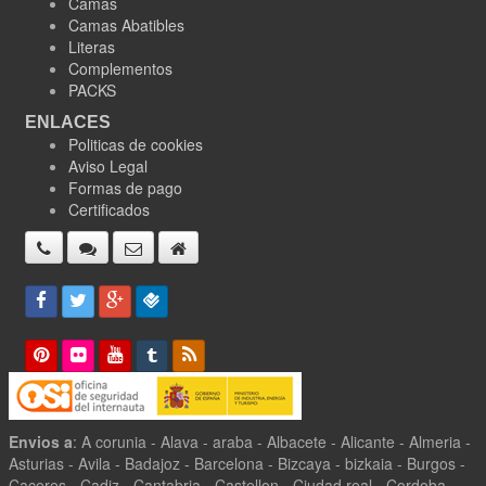
Camas
Camas Abatibles
Literas
Complementos
PACKS
ENLACES
Politicas de cookies
Aviso Legal
Formas de pago
Certificados
Envios a
: A corunia - Alava - araba - Albacete - Alicante - Almeria -
Asturias - Avila - Badajoz - Barcelona - Bizcaya - bizkaia - Burgos -
Caceres - Cadiz - Cantabria - Castellon - Ciudad real - Cordoba -