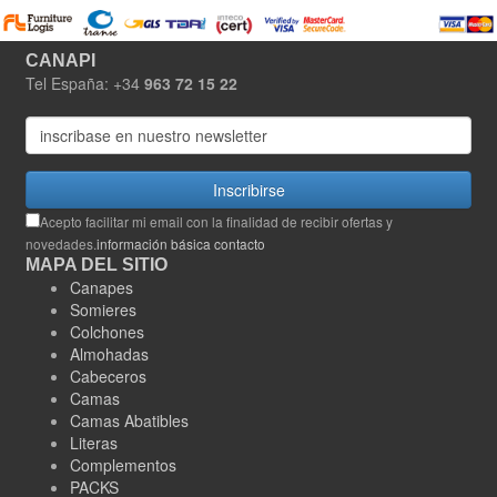
CANAPI
Tel España: +34
963 72 15 22
Inscribirse
Acepto facilitar mi email con la finalidad de recibir ofertas y
novedades.
información básica contacto
MAPA DEL SITIO
Canapes
Somieres
Colchones
Almohadas
Cabeceros
Camas
Camas Abatibles
Literas
Complementos
PACKS