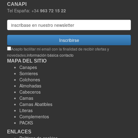
CANAPI
Tel España: +34
963 72 15 22
Inscribirse
Acepto facilitar mi email con la finalidad de recibir ofertas y
novedades.
información básica contacto
MAPA DEL SITIO
Canapes
Somieres
Colchones
Almohadas
Cabeceros
Camas
Camas Abatibles
Literas
Complementos
PACKS
ENLACES
Politicas de cookies