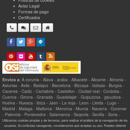
Aviso Legal
Formas de pago
Certificados
Envios a
: A corunia - Alava - araba - Albacete - Alicante - Almeria -
Asturias - Avila - Badajoz - Barcelona - Bizcaya - bizkaia - Burgos -
Caceres - Cadiz - Cantabria - Castellon - Ciudad real - Cordoba -
Cuenca - Girona - Granada - Guadalajar - Guipuzcoa - gipuzkoa -
Huelva - Huesca - Ibiza - Jaen - La rioja - Leon - Lleida - Lugo -
Madrid - Malaga - Mallorca - Menorca - Murcia - Navarra - Ourense
- Palencia - Pontevedra - Salamanca - Segovia - Sevilla - Soria -
Tarragona - Teruel - Toledo - Valencia - Valladolid - Zamora -
Utilizamos cookies propias y de terceros, para realizar el análisis de la navegación de los
Zaragoza -
usuarios. Si continúas navegando, consideramos que aceptas su uso. Puedes obtener