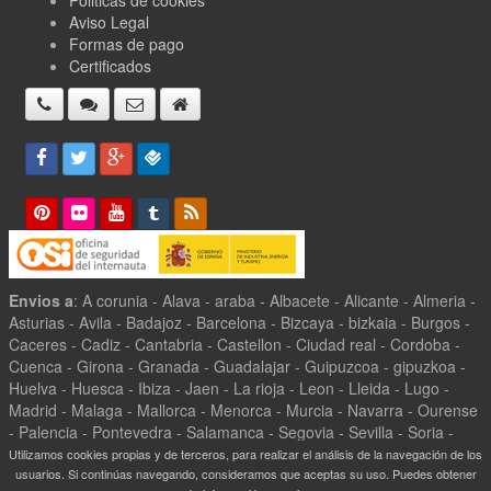
Aviso Legal
Formas de pago
Certificados
Envios a
: A corunia - Alava - araba - Albacete - Alicante - Almeria -
Asturias - Avila - Badajoz - Barcelona - Bizcaya - bizkaia - Burgos -
Caceres - Cadiz - Cantabria - Castellon - Ciudad real - Cordoba -
Cuenca - Girona - Granada - Guadalajar - Guipuzcoa - gipuzkoa -
Huelva - Huesca - Ibiza - Jaen - La rioja - Leon - Lleida - Lugo -
Madrid - Malaga - Mallorca - Menorca - Murcia - Navarra - Ourense
- Palencia - Pontevedra - Salamanca - Segovia - Sevilla - Soria -
Tarragona - Teruel - Toledo - Valencia - Valladolid - Zamora -
Utilizamos cookies propias y de terceros, para realizar el análisis de la navegación de los
Zaragoza -
usuarios. Si continúas navegando, consideramos que aceptas su uso. Puedes obtener