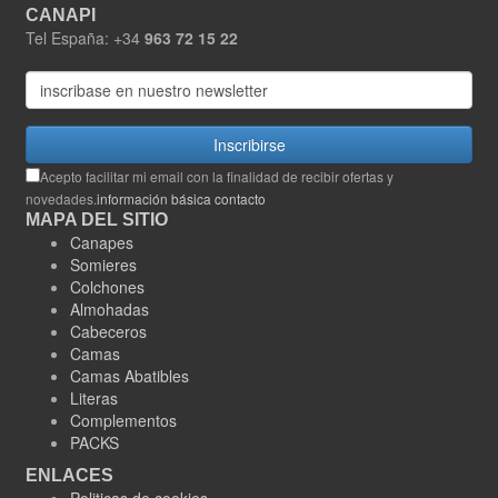
CANAPI
Tel España: +34
963 72 15 22
Inscribirse
Acepto facilitar mi email con la finalidad de recibir ofertas y
novedades.
información básica contacto
MAPA DEL SITIO
Canapes
Somieres
Colchones
Almohadas
Cabeceros
Camas
Camas Abatibles
Literas
Complementos
PACKS
ENLACES
Politicas de cookies