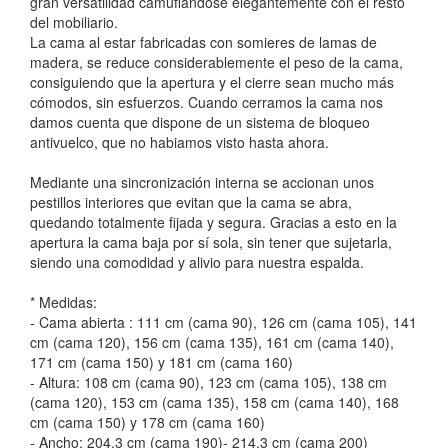
gran versatilidad camuflándose elegantemente con el resto
del mobiliario.
La cama al estar fabricadas con somieres de lamas de
madera, se reduce considerablemente el peso de la cama,
consiguiendo que la apertura y el cierre sean mucho más
cómodos, sin esfuerzos. Cuando cerramos la cama nos
damos cuenta que dispone de un sistema de bloqueo
antivuelco, que no habiamos visto hasta ahora.
Mediante una sincronización interna se accionan unos
pestillos interiores que evitan que la cama se abra,
quedando totalmente fijada y segura. Gracias a esto en la
apertura la cama baja por sí sola, sin tener que sujetarla,
siendo una comodidad y alivio para nuestra espalda.
* Medidas:
- Cama abierta : 111 cm (cama 90), 126 cm (cama 105), 141
cm (cama 120), 156 cm (cama 135), 161 cm (cama 140),
171 cm (cama 150) y 181 cm (cama 160)
- Altura: 108 cm (cama 90), 123 cm (cama 105), 138 cm
(cama 120), 153 cm (cama 135), 158 cm (cama 140), 168
cm (cama 150) y 178 cm (cama 160)
- Ancho: 204.3 cm (cama 190)- 214.3 cm (cama 200)