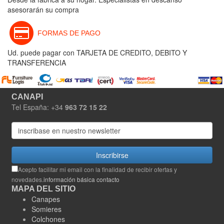
asesorarán su compra
FORMAS DE PAGO
Ud. puede pagar con TARJETA DE CREDITO, DEBITO Y
TRANSFERENCIA
CANAPI
Tel España: +34
963 72 15 22
Inscribirse
Acepto facilitar mi email con la finalidad de recibir ofertas y
novedades.
información básica contacto
MAPA DEL SITIO
Canapes
Somieres
Colchones