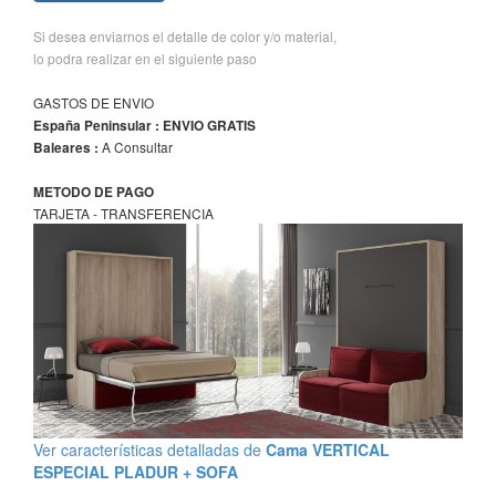
Si desea enviarnos el detalle de color y/o material,
lo podra realizar en el siguiente paso
GASTOS DE ENVIO
España Peninsular : ENVIO GRATIS
A Consultar
Baleares :
METODO DE PAGO
TARJETA - TRANSFERENCIA
Ver características detalladas de
Cama VERTICAL
ESPECIAL PLADUR + SOFA