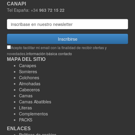
CANAPI
Tel España: +34
963 72 15 22
Inscribirse
Acepto facilitar mi email con la finalidad de recibir ofertas y
novedades.
información básica contacto
MAPA DEL SITIO
Canapes
Somieres
Colchones
Almohadas
Cabeceros
Camas
Camas Abatibles
Literas
Complementos
PACKS
ENLACES
Politicas de cookies