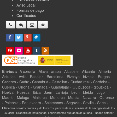
Aviso Legal
Formas de pago
Certificados
Envios a
: A corunia - Alava - araba - Albacete - Alicante - Almeria -
Asturias - Avila - Badajoz - Barcelona - Bizcaya - bizkaia - Burgos -
Caceres - Cadiz - Cantabria - Castellon - Ciudad real - Cordoba -
Cuenca - Girona - Granada - Guadalajar - Guipuzcoa - gipuzkoa -
Huelva - Huesca - Ibiza - Jaen - La rioja - Leon - Lleida - Lugo -
Madrid - Malaga - Mallorca - Menorca - Murcia - Navarra - Ourense
- Palencia - Pontevedra - Salamanca - Segovia - Sevilla - Soria -
Tarragona - Teruel - Toledo - Valencia - Valladolid - Zamora -
Utilizamos cookies propias y de terceros, para realizar el análisis de la navegación de los
usuarios. Si continúas navegando, consideramos que aceptas su uso. Puedes obtener
Zaragoza -