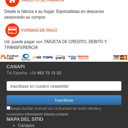
DIRECTO DE FABRICA
Desde la fábrica a su hogar. Especialistas en descanso
asesorarán su compra
FORMAS DE PAGO
Ud. puede pagar con TARJETA DE CREDITO, DEBITO Y
TRANSFERENCIA
CANAPI
Tel España: +34
963 72 15 22
Inscribirse
Acepto facilitar mi email con la finalidad de recibir ofertas y
novedades.
información básica contacto
MAPA DEL SITIO
Canapes