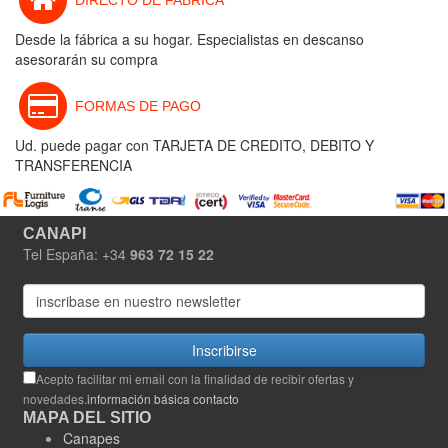
DIRECTO DE FABRICA
Desde la fábrica a su hogar. Especialistas en descanso
asesorarán su compra
FORMAS DE PAGO
Ud. puede pagar con TARJETA DE CREDITO, DEBITO Y
TRANSFERENCIA
CANAPI
Tel España: +34
963 72 15 22
Inscribirse
Acepto facilitar mi email con la finalidad de recibir ofertas y
novedades.
información básica contacto
MAPA DEL SITIO
Canapes